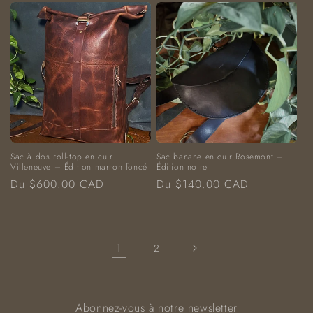
Sac à dos roll-top en cuir
Sac banane en cuir Rosemont –
Villeneuve – Édition marron foncé
Édition noire
Prix
Prix
Du $600.00 CAD
Du $140.00 CAD
habituel
habituel
1
2
Abonnez-vous à notre newsletter