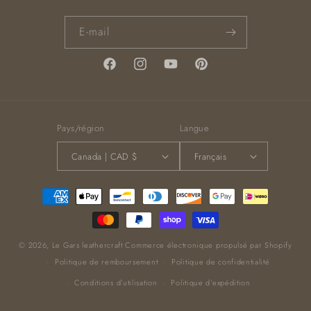
E-mail
Facebook
Instagram
YouTube
Pinterest
Pays/région
Langue
Canada | CAD $
Français
Moyens
de
paiement
© 2026,
Le Gars leathercraft
Commerce électronique propulsé par Shopify
Politique de remboursement
Politique de confidentialité
Conditions d’utilisation
Politique d’expédition