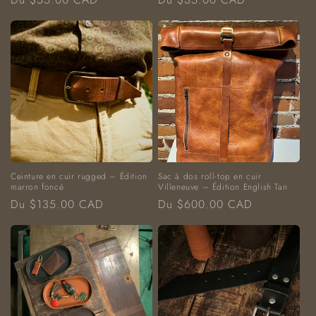
habituel
habituel
Ceinture en cuir rugged – Édition
Sac à dos roll-top en cuir
marron foncé
Villeneuve – Édition English Tan
Prix
Prix
Du $135.00 CAD
Du $600.00 CAD
habituel
habituel