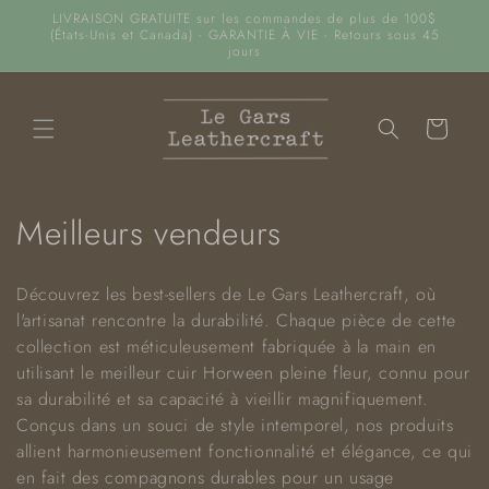
Ignorer et
LIVRAISON GRATUITE sur les commandes de plus de 100$
passer au
(États-Unis et Canada) - GARANTIE À VIE - Retours sous 45
contenu
jours
Panier
C
Meilleurs vendeurs
o
Découvrez les best-sellers de Le Gars Leathercraft, où
l
l'artisanat rencontre la durabilité. Chaque pièce de cette
collection est méticuleusement fabriquée à la main en
l
utilisant le meilleur cuir Horween pleine fleur, connu pour
e
sa durabilité et sa capacité à vieillir magnifiquement.
Conçus dans un souci de style intemporel, nos produits
c
allient harmonieusement fonctionnalité et élégance, ce qui
t
en fait des compagnons durables pour un usage