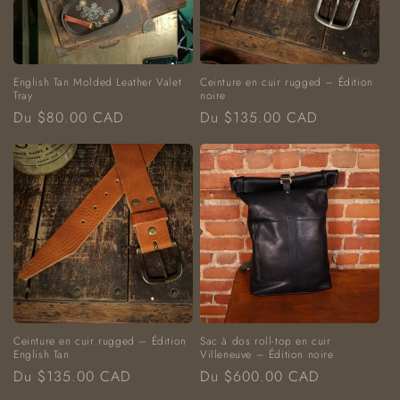
English Tan Molded Leather Valet
Ceinture en cuir rugged – Édition
Tray
noire
Prix
Prix
Du $80.00 CAD
Du $135.00 CAD
habituel
habituel
Ceinture en cuir rugged – Édition
Sac à dos roll-top en cuir
English Tan
Villeneuve – Édition noire
Prix
Prix
Du $135.00 CAD
Du $600.00 CAD
habituel
habituel