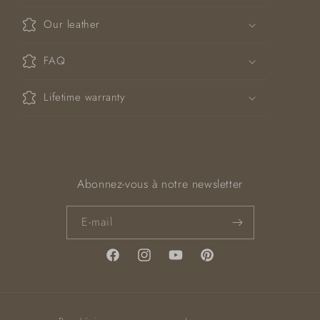
o
Our leather
n
t
FAQ
e
n
Lifetime warranty
u
r
é
d
u
Abonnez-vous à notre newsletter
c
t
E-mail
i
b
Facebook
Instagram
YouTube
Pinterest
l
e