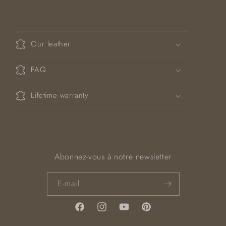
C
o
Our leather
n
t
FAQ
e
n
Lifetime warranty
u
r
é
d
u
Abonnez-vous à notre newsletter
c
t
E-mail
i
b
Facebook
Instagram
YouTube
Pinterest
l