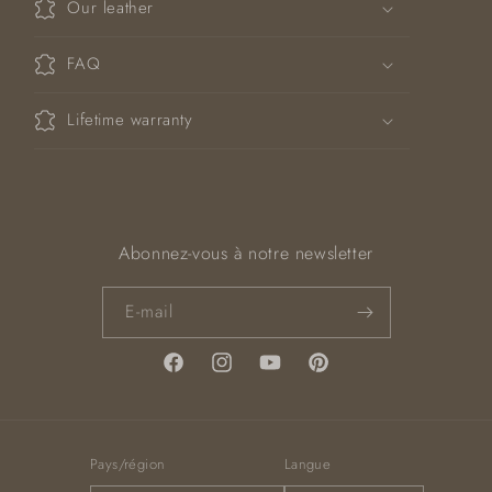
Our leather
n
t
FAQ
e
n
Lifetime warranty
u
r
é
d
u
Abonnez-vous à notre newsletter
c
t
E-mail
i
b
Facebook
Instagram
YouTube
Pinterest
l
e
Pays/région
Langue